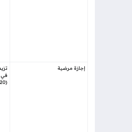
إجازة مرضية
في ا
(120) يوماً في السنة