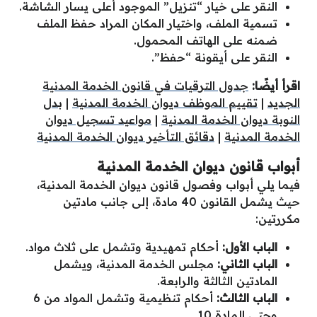
النقر على خيار “تنزيل” الموجود أعلى يسار الشاشة.
تسمية الملف، واختيار المكان المراد حفظ الملف
ضمنه على الهاتف المحمول.
النقر على أيقونة “حفظ”.
اقرأ أيضًا:
جدول الترقيات في قانون الخدمة المدنية
الجديد
|
تقييم الموظف ديوان الخدمة المدنية
|
بدل
النوبة ديوان الخدمة المدنية
|
مواعيد تسجيل ديوان
الخدمة المدنية
|
دقائق التأخير ديوان الخدمة المدنية
أبواب قانون ديوان الخدمة المدنية
فيما يلي أبواب وفصول قانون ديوان الخدمة المدنية،
حيث يشمل القانون 40 مادة، إلى جانب مادتين
مكررتين:
الباب الأول:
أحكام تمهيدية وتشمل على ثلاث مواد.
الباب الثاني:
مجلس الخدمة المدنية، ويشمل
المادتين الثالثة والرابعة.
الباب الثالث:
أحكام تنظيمية وتشمل المواد من 6
وحتى المادة 10.