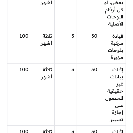
بعض، أو
أشهر
كل أرقام
اللوحات
الأصلية
قيادة
30
3
ثلاثة
100
مركبة
أشهر
بلوحات
مزورة
إثبات
30
3
ثلاثة
100
بيانات
أشهر
غير
حقيقية
للحصول
على
إجازة
تسيير
إثبات
30
3
ثلاثة
100