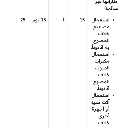
إطاراتها غير
صالحة
استعمال
15
1
15 يوم
25
مصابيح
خلاف
المصرح
به قانوناً.
استعمال
مكبرات
الصوت
خلاف
المصرح
قانوناً.
استعمال
آلات تنبيه
أو أجهزة
أخرى
خلاف