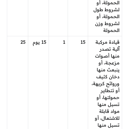
الحمولة، أو
لشروط طول
الحمولة، أو
لشروط وزن
الحمولة
قيادة مركبة
15
1
15 يوم
25
آلية تصدر
منها أصوات
مزعجة، أو
ينبعث منها
دخان كثيف
وروائح كريهة،
أو تتطاير
حمولتها، أو
تسيل منها
مواد قابلة
للاشتعال، أو
تسيل منها