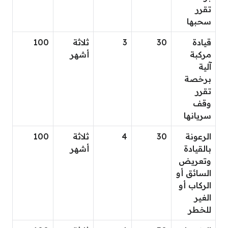
تقرر
سحبها
قيادة
30
3
ثلاثة
100
مركبة
أشهر
آلية
برخصة
تقرر
وقف
سريانها
الرعونة
30
4
ثلاثة
100
بالقيادة
أشهر
وتعريض
السائق أو
الركاب أو
الغير
للخطر