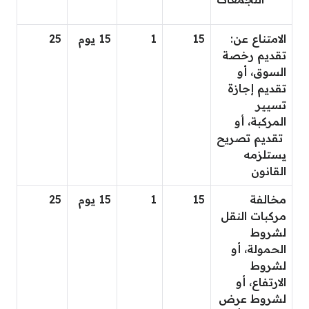
الامتناع عن:
15
1
15 يوم
25
تقديم رخصة
السوق، أو
تقديم إجازة
تسيير
المركبة، أو
تقديم تصريح
يستلزمه
القانون
مخالفة
15
1
15 يوم
25
مركبات النقل
لشروط
الحمولة، أو
لشروط
الارتفاع، أو
لشروط عرض