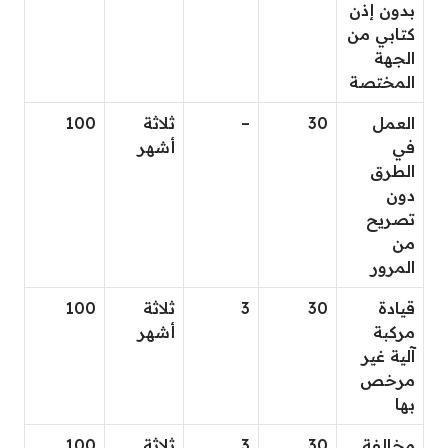
بدون إذن
كتابي من
الجهة
المختصة
العمل
30
–
ثلاثة
100
في
أشهر
الطرق
دون
تصريح
من
المرور
قيادة
30
3
ثلاثة
100
مركبة
أشهر
آلية غير
مرخص
بها
مخالفة
30
3
ثلاثة
100