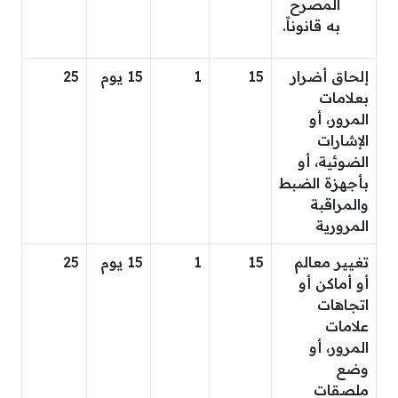
المصرح
به قانوناً.
إلحاق أضرار
15
1
15 يوم
25
بعلامات
المرور، أو
الإشارات
الضوئية، أو
بأجهزة الضبط
والمراقبة
المرورية
تغيير معالم
15
1
15 يوم
25
أو أماكن أو
اتجاهات
علامات
المرور، أو
وضع
ملصقات