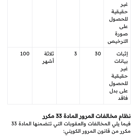
غير
حقيقية
للحصول
على
صورة
الترخيص
إثبات
30
3
ثلاثة
100
بيانات
أشهر
غير
حقيقية
للحصول
على بدل
فاقد
نظام مخالفات المرور المادة 33 مكرر
فيما يلي المخالفات والعقوبات التي تتضمنها المادة 33
مكرر من قانون المرور الكويتي: