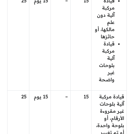
قيادة
15
–
15 يوم
25
مركبة
آلية دون
علم
مالكها، أو
حائزها
قيادة
مركبة
آلية
بلوحات
غير
واضحة
قيادة مركبة
15
–
15 يوم
25
آلية بلوحات
غير مقروءة
الأرقام، أو
بلوحة واحدة،
أو تم تغيير