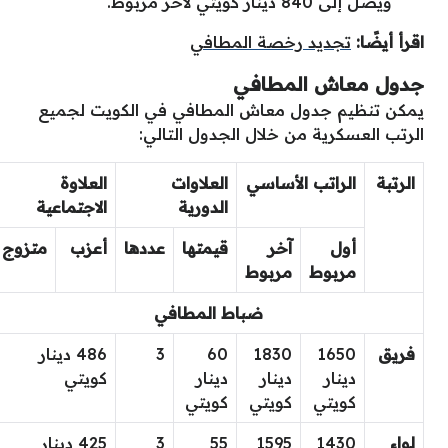
ويصل إلى 840 دينار كويتي لآخر مربوط.
اقرأ أيضًا:
تجديد رخصة المطافي
جدول معاش المطافي
يمكن تنظيم جدول معاش المطافي في الكويت لجميع
الرتب العسكرية من خلال الجدول التالي:
الرتبة
الراتب الأساسي
العلاوات
العلاوة
الدورية
الاجتماعية
أول
آخر
قيمتها
عددها
أعزب
متزوج
مربوط
مربوط
ضباط المطافي
فريق
1650
1830
60
3
486 دينار
دينار
دينار
دينار
كويتي
كويتي
كويتي
كويتي
لواء
1430
1595
55
3
425 دينار