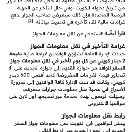
البلاد فيتوجب عليه نقل معلوماته خلال مدة أقصاها شهر
من تاريخ دخوله للكويت، وفي حال التأخر عن المهلة
الزمنية المحددة فإن ذلك سيعرض صاحب الجواز لدفع
[1]
غرامات مالية لقاء تأخره في تحديث بياناته.
اقرأ أيضًا:
الاستعلام عن نقل معلومات الجواز
غرامة التأخير في نقل معلومات الجواز
حددت الإدارة العامة لشؤون الوافدين غرامة مالية
بقيمة
2 دينار كويتي عن كل يوم تأخير في نقل معلومات جواز
السفر للوافد
من جوازه القديم إلى جوازه الجديد، على ألا
تتجاوز قيمة الغرامات المفروضة كحد أقصى 600 دينار
كويتي، وكانت قد دعت الإدارة كافة الوافدين إلى ضرورة
الأسراع في عملية نقل معلومات جوازات سفرهم،
وسهلت الوصول لهذه الخدمة عبر تقديمها أون لاين على
موقعها الالكتروني.
رابط نقل معلومات الجواز
يمكن للوافدين في الكويت نقل معلومات جواز السفر
القديم إلى الجواز الجديد عبر الرابط التالي