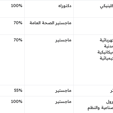
كلينيكي
دكتوراه
100%
ماجستير الصحة العامة
70%
هربائية
ماجستير
70%
دنية
يكانيكية
يميائية
ر
ماجستير
55%
رول
ماجستير
100%
ناعية والنظم