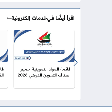
اقرأ أيضًا في
خدمات إلكترونية
قائمة المواد التموينية جميع
قان
اصناف التموين الكويتي 2026
الك