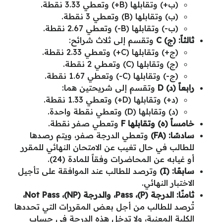
(ب+) وتقابلها (B+) وتعطي 3.33 نقطة.
(ب) وتقابلها (B) وتعطي 3 نقطة.
(ب-) وتقابلها (B-) وتعطي 2.67 نقطة.
ثالثاً: (ج) C
وتقسم إلى ثلاث شرائح:
(ج+) وتقابلها (C+) وتعطي 2.33 نقطة.
(ج) وتقابلها (C) وتعطي 2 نقطة.
(ج-) وتقابلها (C-) وتعطي 1.67 نقطة.
رابعاً (د) D
وتقسم إلى شريحتين هما:
(د+) وتقابلها (D+) وتعطي 1.33 نقطة.
(د) وتقابلها (D) وتعطي نقطة واحدة.
خامساً (ه) وتقابلها F
وتعطي صفر نقطة.
سادسًا:
(FA)
وتعطي الدرجة صفر، ويتم رصدها
للطالب في حال تغيب عن الامتحان النهائي للمقرر
أو غيابه عن المحاضرات وفقاً للمادة (24).
سابعًا: (
I
)
وترصد للطالب عند الموافقة على تأجيل
الاختبار النهائي.
ثامنًا: الدرجة (P)، Pass، والدرجة (NP)، Not Pass،
تُرصد للطالب من أجل بعض المقررات التي تحددها
الكلية المعنية، ولا تدخل هذه الدرجة في حساب