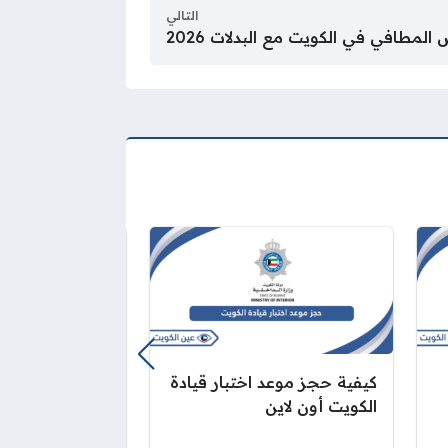
التالي
لمطافي في الكويت مع البدلات 2026
كيفية حجز موعد اختبار قيادة
اختبار القيادة ا
الكويت أون لاين
بالكمبيوتر بوحد