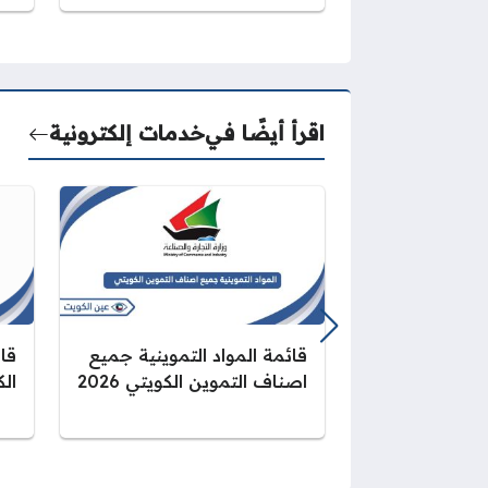
اقرأ أيضًا في
خدمات إلكترونية
قائمة المواد التموينية جميع
قان
اصناف التموين الكويتي 2026
الك