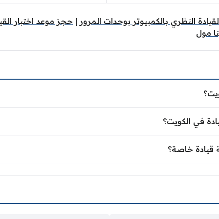
القيادة النظري بالكمبيوتر بوحدات المرور
|
حجز موعد اختبار القي
نا مول
يت؟
دة في الكويت؟
 قيادة خاصة؟